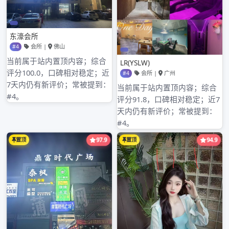
广州 品茶